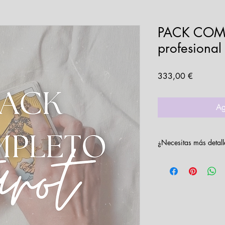
PACK COMP
profesional
Precio
333,00 €
Ag
¿Necesitas más detall
¡Visita los apartados
encontrarás enlazados
cursos!