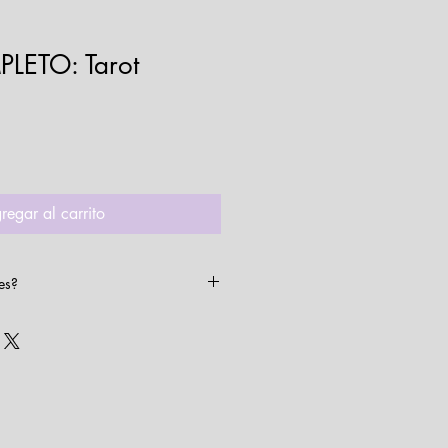
LETO: Tarot
regar al carrito
es?
 de cada uno de los cursos que
 en la descripción de este pack de