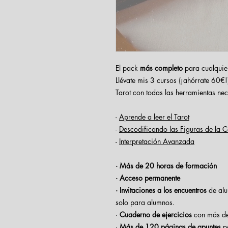
El pack
más completo
para cualquie
Llévate mis 3 cursos (¡ahórrate 60€!
Tarot con todas las herramientas ne
-
Aprende a leer el Tarot
-
Descodificando las Figuras de la C
-
Interpretación Avanzada
· Más de 20 horas de formación
· Acceso permanente
· Invitaciones a los encuentros
de alu
solo para alumnos.
·
Cuaderno de ejercicios
con más de 
·
Más de 120 páginas de apuntes
pa