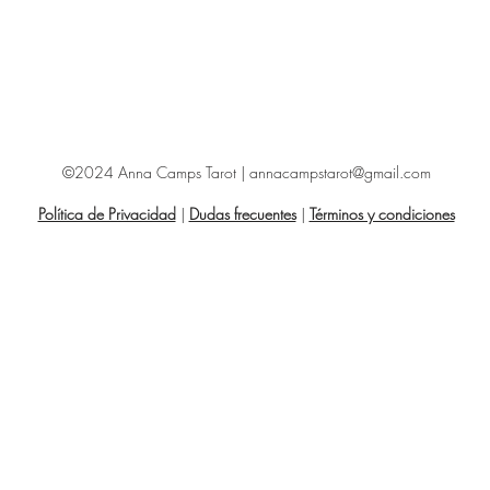
©2024 Anna Camps Tarot |
annacampstarot@gmail.com
Política de Privacidad
|
Dudas frecuentes
|
Términos y condiciones